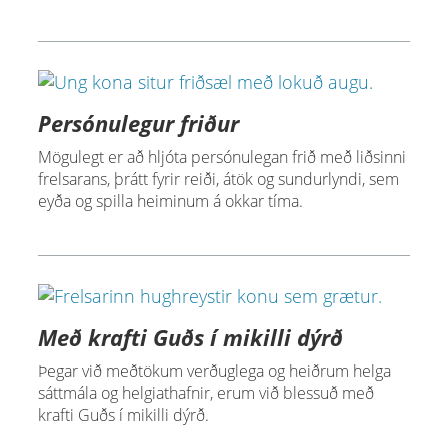
Persónulegur friður
Mögulegt er að hljóta persónulegan frið með liðsinni
frelsarans, þrátt fyrir reiði, átök og sundurlyndi, sem
eyða og spilla heiminum á okkar tíma.
Með krafti Guðs í mikilli dýrð
Þegar við meðtökum verðuglega og heiðrum helga
sáttmála og helgiathafnir, erum við blessuð með
krafti Guðs í mikilli dýrð.