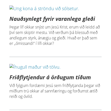
Nauðsynlegt fyrir varanlega gleði
Þegar líf okkar snýst um Jesú Krist, erum við leidd að
því sem skiptir mestu. Við verðum þá blessuð með
andlegum styrk, ánægju og gleði. Hvað er það sem
er „ómissandi“ í lífi okkar?
Friðflytjendur á örðugum tíðum
Við fylgjum fordæmi Jesú sem friðflytjanda þegar við
miðlum trú okkar af sannfæringu og forðumst ætíð
reiði og óvild.