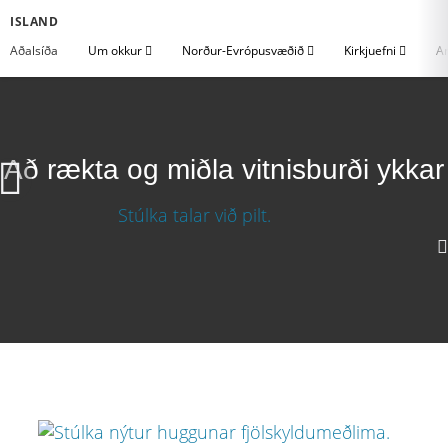
ISLAND
Aðalsíða
Um okkur
Norður-Evrópusvæðið
Kirkjuefni
An
Að rækta og miðla vitnisburði ykkar
Að rækta og miðla vitnisburði ykkar
Sækja myndband