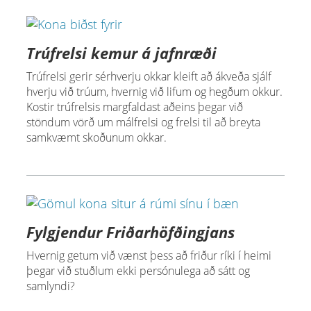
Trúfrelsi kemur á jafnræði
Trúfrelsi gerir sérhverju okkar kleift að ákveða sjálf
hverju við trúum, hvernig við lifum og hegðum okkur.
Kostir trúfrelsis margfaldast aðeins þegar við
stöndum vörð um málfrelsi og frelsi til að breyta
samkvæmt skoðunum okkar.
Fylgjendur Friðarhöfðingjans
Hvernig getum við vænst þess að friður ríki í heimi
þegar við stuðlum ekki persónulega að sátt og
samlyndi?