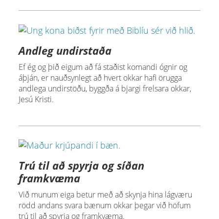
Andleg undirstaða
Ef ég og þið eigum að fá staðist komandi ógnir og
áþján, er nauðsynlegt að hvert okkar hafi örugga
andlega undirstöðu, byggða á bjargi frelsara okkar,
Jesú Kristi.
Trú til að spyrja og síðan
framkvæma
Við munum eiga betur með að skynja hina lágværu
rödd andans svara bænum okkar þegar við höfum
trú til að spyrja og framkvæma.