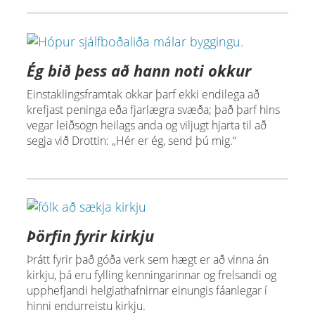
Ég bið þess að hann noti okkur
Einstaklingsframtak okkar þarf ekki endilega að
krefjast peninga eða fjarlægra svæða; það þarf hins
vegar leiðsögn heilags anda og viljugt hjarta til að
segja við Drottin: „Hér er ég, send þú mig.“
Þörfin fyrir kirkju
Þrátt fyrir það góða verk sem hægt er að vinna án
kirkju, þá eru fylling kenningarinnar og frelsandi og
upphefjandi helgiathafnirnar einungis fáanlegar í
hinni endurreistu kirkju.