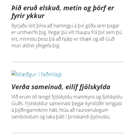
Þið eruð elskuð, metin og þörf er
fyrir ykkur
Byrjaðu leit þína að hamingju á því góða sem þegar
er umhverfis þig. Þegar þú vilt hlaupa frá því sem þú
ert, minnstu þess þá að hjálp er tiltæk og að Guð
mun aldrei yfirgefa þig.
Verða sameinuð, eilíf fjölskylda
Við erum öll tengd fjölskyldu mannkyns og fjölskyldu
Guðs. Fjölskyldur sameinast þegar kynslóðir tengjast
á þýðingarmikinn hátt, hlúa að raunverulegum
samböndum og taka þátt í þroskandi þjónustu.