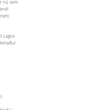
nar nú sem
randi
rseti;
ti Lagos
ráðsmaður
i;