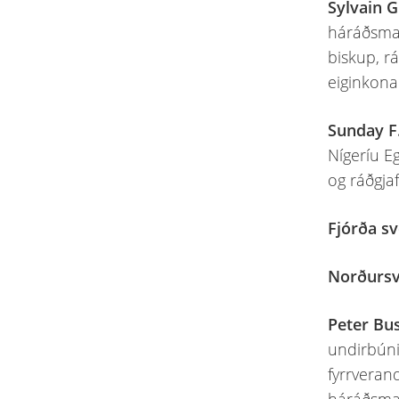
Sylvain G
háráðsmað
biskup, rá
eiginkona
Sunday F
Nígeríu E
og ráðgjaf
Fjórða sv
Norðursv
Peter Bu
undirbúni
fyrrverand