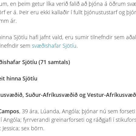
m, en þeim getur líka verið falið að þjóna á öðrum s
rf er á. Þeir eru ekki kallaðir í fullt þjónustustarf og þj
fimm ár.
 hinna Sjötíu hafi jafnt vald, eru sumir tilnefndir sem að
tilnefndir sem
svæðishafar Sjötíu
.
ishafar Sjötíu (71 samtals)
eit hinna Sjötíu
kusvæðið, Suður-Afríkusvæðið og Vestur-Afríkusvæð
 Campos
, 39 ára, Lúanda, Angóla; þjónar nú sem forset
í Angóla; fyrrverandi greinarforseti og ráðgjafi í stikufor
 Jessica; sex börn.