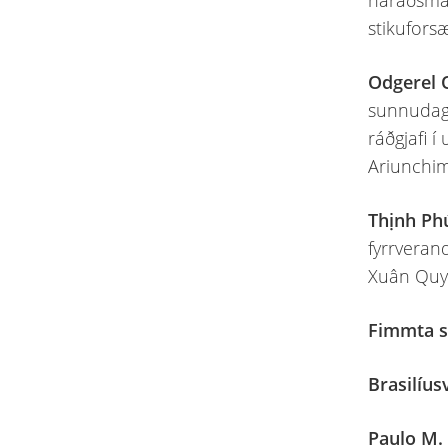
háráðsmaðu
stikuforsæ
Odgerel 
sunnudaga
ráðgjafi 
Ariunchim
Thịnh Ph
fyrrverand
Xuân Quyê
Fimmta sv
Brasilíu
Paulo M.