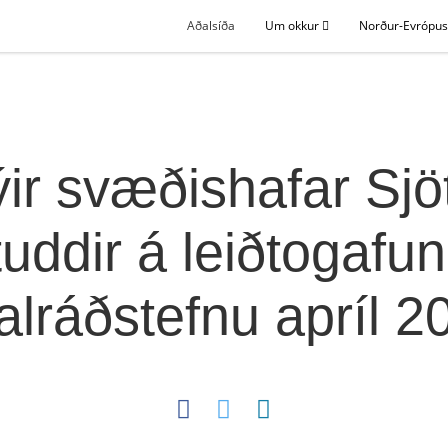
Aðalsíða
Um okkur
Norður-Evrópu
ir svæðishafar Sjö
tuddir á leiðtogafun
alráðstefnu apríl 2