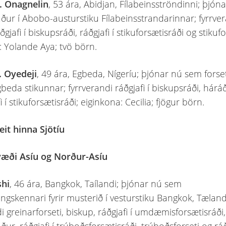
. Onagnelin
, 53 ára, Abidjan, Fílabeinsströndinni; þjó
ur í Abobo-austurstiku Fílabeinsstrandarinnar; fyrrve
ðgjafi í biskupsráði, ráðgjafi í stikuforsætisráði og stikufo
: Yolande Aya; tvö börn.
. Oyedeji
, 49 ára, Egbeda, Nígeríu; þjónar nú sem forse
gbeda stikunnar; fyrrverandi ráðgjafi í biskupsráði, há
i í stikuforsætisráði; eiginkona: Cecilia; fjögur börn.
eit hinna Sjötíu
æði Asíu og Norður-Asíu
shi
, 46 ára, Bangkok, Taílandi; þjónar nú sem
ngskennari fyrir musterið í vesturstiku Bangkok, Tæland
i greinarforseti, biskup, ráðgjafi í umdæmisforsætisráði,