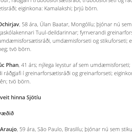
r, ráðgjafi í trúboðsforsætisráði, trúboðsforseti og ráðg
tisráði; eiginkona: Kamalakshi; þrjú börn.
Ochirjav
, 58 ára, Úlan Baatar, Mongólíu; þjónar nú sem
skólakennari Tuul-deildarinnar; fyrrverandi greinarfors
í umdæmisforsætisráði, umdæmisforseti og stikuforseti; 
eg; tvö börn.
úc Phan
, 41 árs; nýlega leystur af sem umdæmisforseti;
i ráðgjafi í greinarforsætisráði og greinarforseti; eigink
n; tvö börn.
eit hinna Sjötíu
svæðið
 Araujo
, 59 ára, São Paulo, Brasilíu; þjónar nú sem stiku