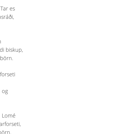
 Tar es
sráði,
m
di biskup,
 börn.
forseti
i og
ti Lomé
arforseti,
 börn.