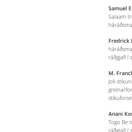
Samuel E
Salaam trú
háráðsmað
Fredrick
háráðsmað
ráðgjafi í
M. Franc
Joli-stiku
greinarfor
stikuforse
Anani Ko
Togo Be st
ráðgjafi í