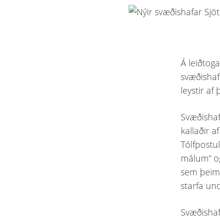
Á leiðtog
svæðishafi
leystir af
Svæðishafa
kallaðir a
Tólfpostu
málum“ o
sem þeim 
starfa und
Svæðishaf