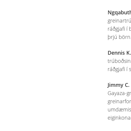
Ngqabut
greinartrú
ráðgjafi í
þrjú börn
Dennis K
trúboðsins
ráðgjafi í
Jimmy C.
Gayaza-gre
greinarfor
umdæmisfo
eiginkona