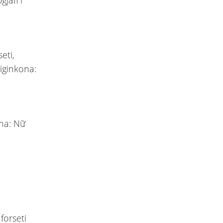
jafi í
eti,
eiginkona:
ona: Nữ
forseti