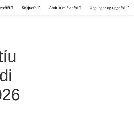
svæðið
Kirkjuefni
Andríkt miðlaefni
Unglingar og ungt fólk
tíu
di
026