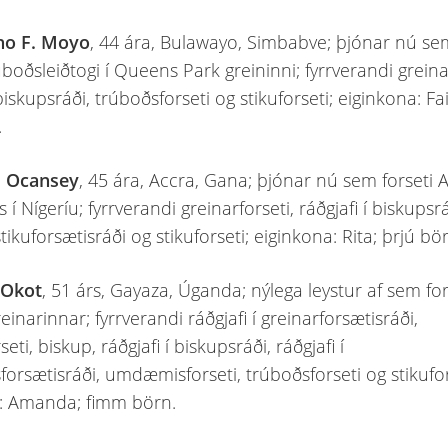
ho F. Moyo
, 44 ára, Bulawayo, Simbabve; þjónar nú se
boðsleiðtogi í Queens Park greininni; fyrrverandi greina
 biskupsráði, trúboðsforseti og stikuforseti; eiginkona: Fai
.
. Ocansey
, 45 ára, Accra, Gana; þjónar nú sem forseti 
 í Nígeríu; fyrrverandi greinarforseti, ráðgjafi í biskupsr
 stikuforsætisráði og stikuforseti; eiginkona: Rita; þrjú bö
 Okot
, 51 árs, Gayaza, Úganda; nýlega leystur af sem for
inarinnar; fyrrverandi ráðgjafi í greinarforsætisráði,
seti, biskup, ráðgjafi í biskupsráði, ráðgjafi í
rsætisráði, umdæmisforseti, trúboðsforseti og stikufor
: Amanda; fimm börn.