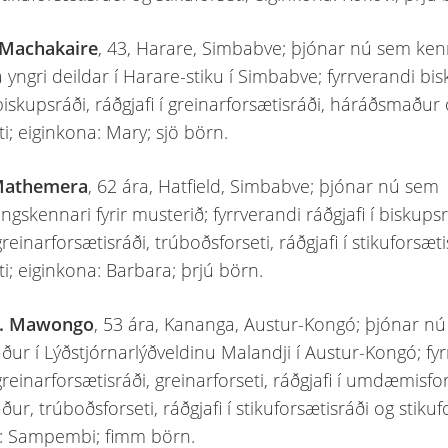
Machakaire
, 43, Harare, Simbabve; þjónar nú sem ken
 yngri deildar í Harare-stiku í Simbabve; fyrrverandi bis
 biskupsráði, ráðgjafi í greinarforsætisráði, háráðsmaður
ti; eiginkona: Mary; sjö börn.
 Mathemera
, 62 ára, Hatfield, Simbabve; þjónar nú sem
gskennari fyrir musterið; fyrrverandi ráðgjafi í biskupsr
 greinarforsætisráði, trúboðsforseti, ráðgjafi í stikuforsæt
ti; eiginkona: Barbara; þrjú börn.
O. Mawongo
, 53 ára, Kananga, Austur-Kongó; þjónar n
ur í Lýðstjórnarlýðveldinu Malandji í Austur-Kongó; fy
 greinarforsætisráði, greinarforseti, ráðgjafi í umdæmisfo
r, trúboðsforseti, ráðgjafi í stikuforsætisráði og stikufo
a: Sampembi; fimm börn.