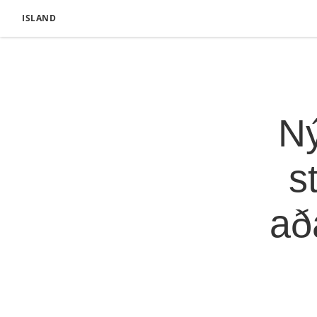
ISLAND
Ný
s
að