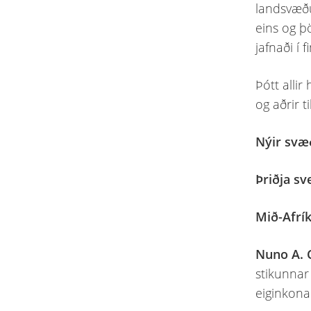
landsvæðu
eins og þö
jafnaði í 
Þótt allir
og aðrir 
Nýir svæð
Þriðja sv
Mið-Afrí
Nuno A.
stikunnar 
eiginkona: