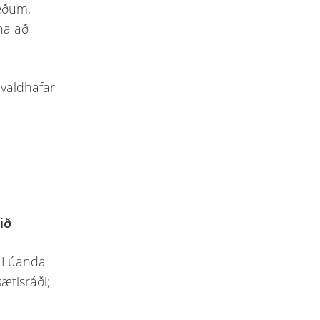
væðum,
óna að
alvaldhafar
ið
i Lúanda
sætisráði;