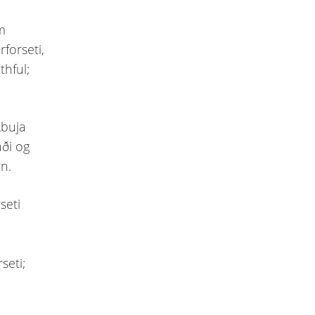
m
rforseti,
thful;
Abuja
áði og
rn.
seti
seti;