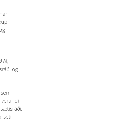
nari
kup,
 og
áði,
isráði og
ú sem
rrverandi
rsætisráði,
rseti;