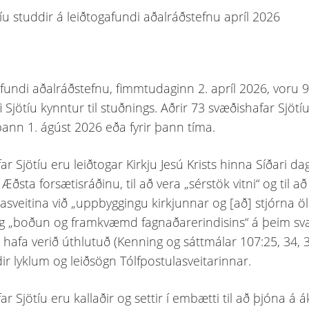
afundi aðalráðstefnu, fimmtudaginn 2. apríl 2026, voru 
 Sjötíu kynntur til stuðnings. Aðrir 73 svæðishafar Sjötí
 þann 1. ágúst 2026 eða fyrir þann tíma.
r Sjötíu eru leiðtogar Kirkju Jesú Krists hinna Síðari da
f Æðsta forsætisráðinu, til að vera „sérstök vitni“ og til a
lasveitina við „uppbyggingu kirkjunnar og [að] stjórna ö
g „boðun og framkvæmd fagnaðarerindisins“ á þeim 
hafa verið úthlutuð (Kenning og sáttmálar 107:25, 34, 3
ir lyklum og leiðsögn Tólfpostulasveitarinnar.
ar Sjötíu eru kallaðir og settir í embætti til að þjóna á