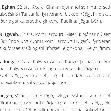
. Eghan
, 52 ára, Accra, Ghana; þjónandi sem nú forseti
boðsins í Tansaníu; fyrrverandi biskup, ráðgjafi í biskup
ur og stikuforseti; eiginkona: Paulina; fjögur börn.
 N. Igweh
, 52 ára, Port Harcourt, Nígeríu; þjónar nú se
ur í norðurstikunni í Port Harcourt í Nígeríu; fyrrveran
 stikuforsætisráði og stikuforseti; eiginkona: Evelyn; fimm
k Ilunga
, 42 ára, Kolwezi, Austur-Kongó; þjónar nú sem 
nnar í Kolwezi í Austur-Kongó; fyrrverandi ráðgjafi í
sætisráði, greinarforseti, ráðgjafi í umdæmisforsætisráð
ti; eiginkona: Kabongo; fjögur börn.
uegan
, 52 ára, Lome, Tógó; nýlega leystur af sem forse
ikunnar; fyrrverandi ráðgjafi í greinarforsætisráði, grein
 stikuforsætisráði og stikuforseti; eiginkona: Kokovi; þrjú