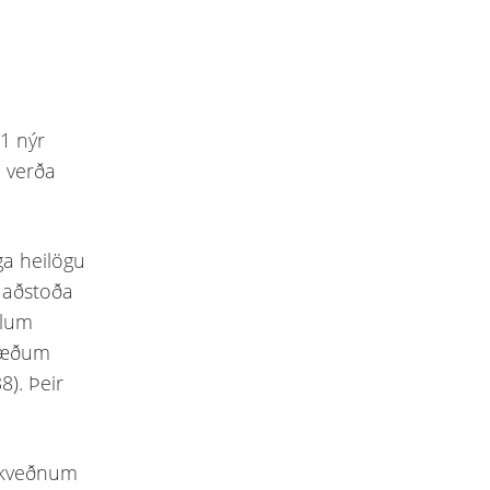
91 nýr
u verða
ga heilögu
ð aðstoða
llum
svæðum
8). Þeir
 ákveðnum