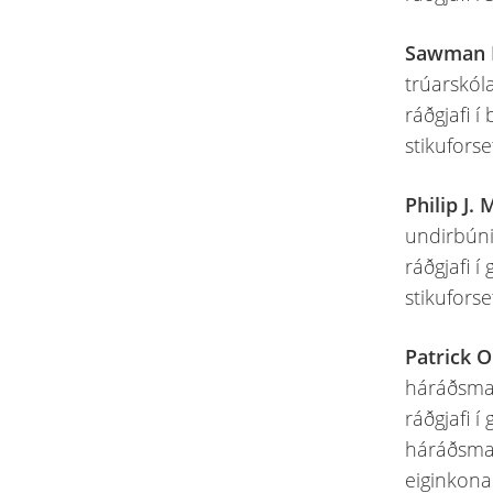
Sawman 
trúarskóla
ráðgjafi í
stikuforse
Philip J.
undirbúnin
ráðgjafi í
stikuforse
Patrick 
háráðsmað
ráðgjafi í
háráðsmaðu
eiginkon