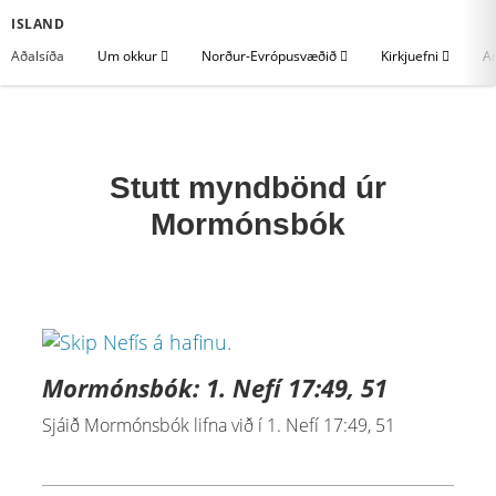
ISLAND
Aðalsíða
Um okkur
Norður-Evrópusvæðið
Kirkjuefni
An
Stutt myndbönd úr
Mormónsbók
Mormónsbók: 1. Nefí 17:49, 51
Sjáið Mormónsbók lifna við í 1. Nefí 17:49, 51