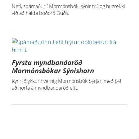
Nefí, spámaður í Mormónsbók, sýnir trú og hugrekki
við að halda boðorð Guðs.
Fyrsta myndbandaröð
Mormónsbókar Sýnishorn
Kynnið ykkur hvernig Mormónsbók byrjar, með því
að horfa á myndbandaröð eitt.