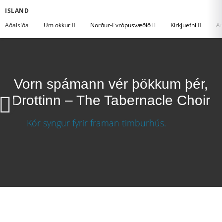
ISLAND
Aðalsíða
Um okkur
Norður-Evrópusvæðið
Kirkjuefni
An
Vorn spámann vér þökkum þér,
Drottinn – The Tabernacle Choir