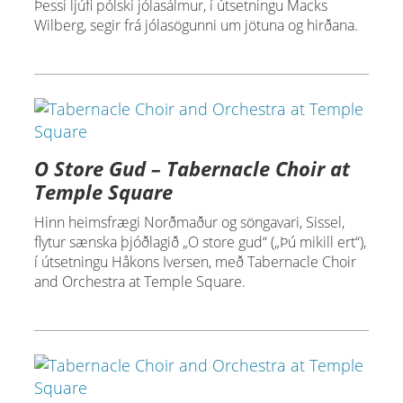
Þessi ljúfi pólski jólasálmur, í útsetningu Macks
Wilberg, segir frá jólasögunni um jötuna og hirðana.
O Store Gud – Tabernacle Choir at
Temple Square
Hinn heimsfrægi Norðmaður og söngavari, Sissel,
flytur sænska þjóðlagið „O store gud“ („Þú mikill ert“),
í útsetningu Håkons Iversen, með Tabernacle Choir
and Orchestra at Temple Square.