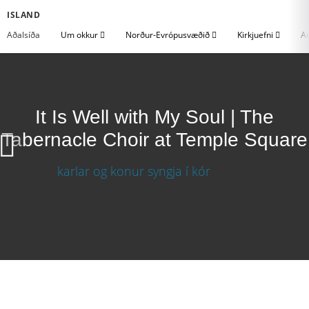
ISLAND
Aðalsíða
Um okkur
Norður-Evrópusvæðið
Kirkjuefni
An
It Is Well with My Soul | The
Tabernacle Choir at Temple Square