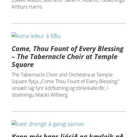
Lowell Mason, texti eftir Sarah F. Adams, í útsetningu
Arthurs Harris.
Come, Thou Fount of Every Blessing
– The Tabernacle Choir at Temple
Square
The Tabernacle Choir and Orchestra at Temple
Square flytja „Come Thou Fount of Every Blessing,“
vinsælt lag fyrir kórflutning og tónleikaferðir, í
útsetningu Macks Wilberg.
Kenn mér hans ljósið og kærleik að