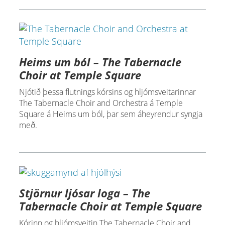
Heims um ból – The Tabernacle
Choir at Temple Square
Njótið þessa flutnings kórsins og hljómsveitarinnar
The Tabernacle Choir and Orchestra á Temple
Square á Heims um ból, þar sem áheyrendur syngja
með.
Stjörnur ljósar loga – The
Tabernacle Choir at Temple Square
Kórinn og hljómsveitin The Tabernacle Choir and