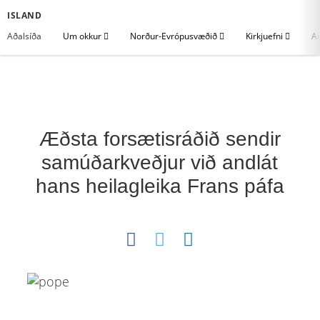
ISLAND
Aðalsíða
Um okkur
Norður-Evrópusvæðið
Kirkjuefni
An
Æðsta forsætisráðið sendir
samúðarkveðjur við andlát
hans heilagleika Frans páfa