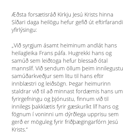
Æðsta forsætisráð Kirkju Jesú Krists hinna
Síðari daga heilögu hefur gefið út eftirfarandi
yfirlýsingu:
„Við syrgjum ásamt heiminum andlát hans
heilagleika Frans páfa. Hugrekki hans og
samúð sem leiðtoga hefur blessað ótal
mannslíf. Við sendum öllum þeim innilegustu
samúðarkveðjur sem litu til hans eftir
innblæstri og leiðsögn. Þegar heimurinn
staldrar við til að minnast fordæmis hans um
fyrirgefningu og þjónustu, finnum við til
innilegs þakklætis fyrir gæskuríkt líf hans og
fögnum í voninni um dýrðlega upprisu sem
gerð er möguleg fyrir friðþægingarfórn Jesú
Krists.“