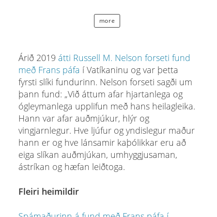
more
Árið 2019
átti Russell M. Nelson forseti fund
með Frans páfa
í Vatíkaninu og var þetta
fyrsti slíki fundurinn. Nelson forseti sagði um
þann fund: „Við áttum afar hjartanlega og
ógleymanlega upplifun með hans heilagleika.
Hann var afar auðmjúkur, hlýr og
vingjarnlegur. Hve ljúfur og yndislegur maður
hann er og hve lánsamir kaþólikkar eru að
eiga slíkan auðmjúkan, umhyggjusaman,
ástríkan og hæfan leiðtoga.
Fleiri heimildir
Spámaðurinn á fund með Frans páfa í