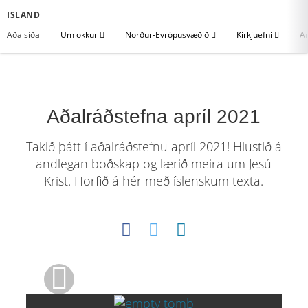
ISLAND
Aðalsíða
Um okkur
Norður-Evrópusvæðið
Kirkjuefni
An
Aðalráðstefna apríl 2021
Takið þátt í aðalráðstefnu apríl 2021! Hlustið á
andlegan boðskap og lærið meira um Jesú
Krist. Horfið á hér með íslenskum texta.