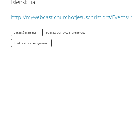
Íslenskt tal:
http://mywebcast.churchofjesuschrist.org/Events/i
Aðalráðstefna
Boðskapur svæðisleiðtoga
Fréttastofa kirkjunnar