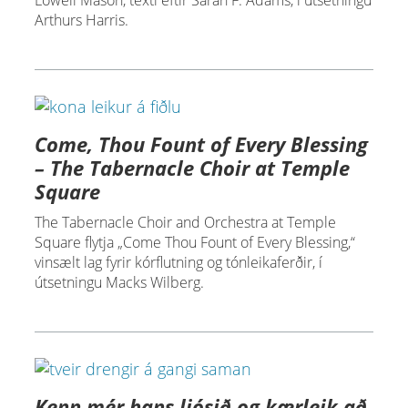
Lowell Mason, texti eftir Sarah F. Adams, í útsetningu
Arthurs Harris.
Come, Thou Fount of Every Blessing
– The Tabernacle Choir at Temple
Square
The Tabernacle Choir and Orchestra at Temple
Square flytja „Come Thou Fount of Every Blessing,“
vinsælt lag fyrir kórflutning og tónleikaferðir, í
útsetningu Macks Wilberg.
Kenn mér hans ljósið og kærleik að