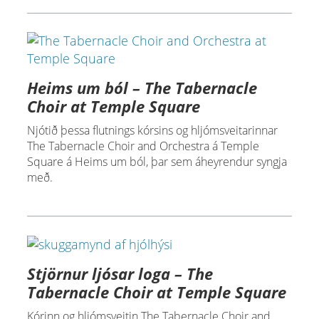
Heims um ból – The Tabernacle
Choir at Temple Square
Njótið þessa flutnings kórsins og hljómsveitarinnar
The Tabernacle Choir and Orchestra á Temple
Square á Heims um ból, þar sem áheyrendur syngja
með.
Stjörnur ljósar loga – The
Tabernacle Choir at Temple Square
Kórinn og hljómsveitin The Tabernacle Choir and