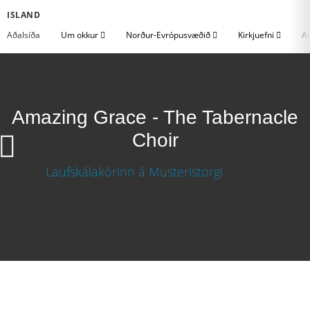
ISLAND
Aðalsíða
Um okkur
Norður-Evrópusvæðið
Kirkjuefni
An
Amazing Grace - The Tabernacle
Choir