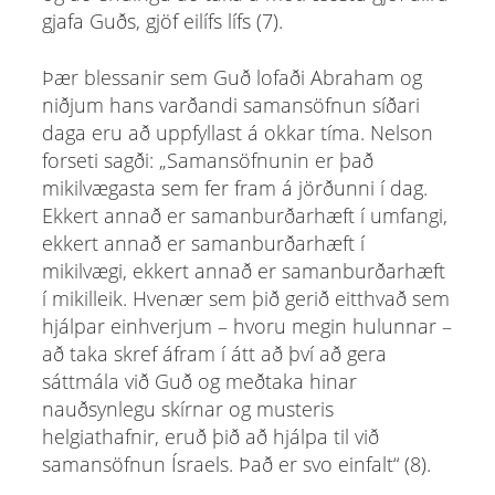
gjafa Guðs, gjöf eilífs lífs (7).
Þær blessanir sem Guð lofaði Abraham og
niðjum hans varðandi samansöfnun síðari
daga eru að uppfyllast á okkar tíma. Nelson
forseti sagði: „Samansöfnunin er það
mikilvægasta sem fer fram á jörðunni í dag.
Ekkert annað er samanburðarhæft í umfangi,
ekkert annað er samanburðarhæft í
mikilvægi, ekkert annað er samanburðarhæft
í mikilleik. Hvenær sem þið gerið eitthvað sem
hjálpar einhverjum – hvoru megin hulunnar –
að taka skref áfram í átt að því að gera
sáttmála við Guð og meðtaka hinar
nauðsynlegu skírnar og musteris
helgiathafnir, eruð þið að hjálpa til við
samansöfnun Ísraels. Það er svo einfalt“ (8).