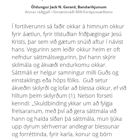
Öldungur Jack N. Gerard, Bandaríkjunum
Annar ráðgjafi í forsætisráði Mið-Evrópusvæðisins
Í fortilverunni sá faðir okkar á himnum okkur
fyrir áætlun, fyrir tilstuðlan friðþægingar Jesú
Krists, þar sem við gætum snúið aftur í návist
hans. Vegurinn sem leiðir okkur heim er oft
nefndur sáttmálsvegurinn, því hann skýrir
skilmála og ákvæði endurkomu okkar.
Sáttmáli er helgur samningur milli Guðs og
einstaklings eða hóps fólks. Guð setur
ákveðin skilyrði og lofar að blessa okkur, ef við
hlítum þeim skilyrðum (1). Nelson forseti
kenndi: „Skuldbinding ykkar um að fylgja
frelsaranum, með því að gera sáttmála við
hann og halda síðan þá sáttmála, mun ljúka
upp dyrum sérhverrar andlegrar blessunar
og forréttinda, fyrir karla, konur og börn