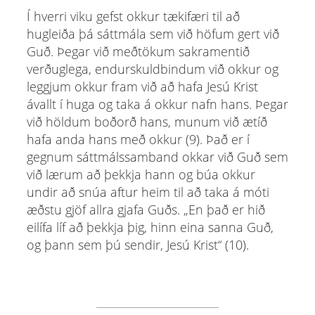
Í hverri viku gefst okkur tækifæri til að
hugleiða þá sáttmála sem við höfum gert við
Guð. Þegar við meðtökum sakramentið
verðuglega, endurskuldbindum við okkur og
leggjum okkur fram við að hafa Jesú Krist
ávallt í huga og taka á okkur nafn hans. Þegar
við höldum boðorð hans, munum við ætíð
hafa anda hans með okkur (9). Það er í
gegnum sáttmálssamband okkar við Guð sem
við lærum að þekkja hann og búa okkur
undir að snúa aftur heim til að taka á móti
æðstu gjöf allra gjafa Guðs. „En það er hið
eilífa líf að þekkja þig, hinn eina sanna Guð,
og þann sem þú sendir, Jesú Krist“ (10).