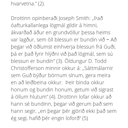
hvarvetna.“ (2).
Drottinn opinberaði Joseph Smith: „Það
óafturkallanlega lögmál gildir á himni,
ákvarðað áður en grundvöllur þessa heims
var lagður, sem öll blessun er bundin við ‒ Að
þegar við öðlumst einhverja blessun frá Guði,
þá er það fyrir hlýðni við það lögmál, sem sú
blessun er bundin“ (3). Öldungur D. Todd
Christofferson minnir okkur á: „Sáttmálarnir
sem Guð býður börnum sínum, gera meira
en að leiðbeina okkur. Þeir binda okkur
honum og bundin honum, getum við sigrast
á öllum hlutum“ (4). Drottinn lofar okkur að
hann sé bundinn, þegar við gerum það sem
hann segir, „en þegar þér gjörið ekki það sem
ég segi, hafið þér engin loforð“ (5)