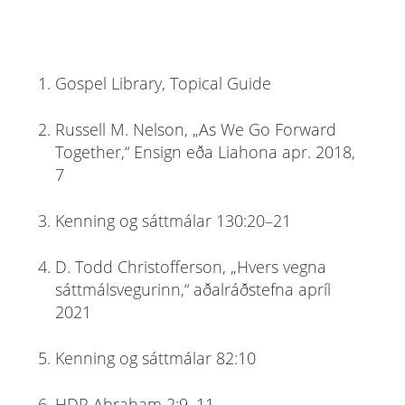
Gospel Library, Topical Guide
Russell M. Nelson, „As We Go Forward
Together,“ Ensign eða Liahona apr. 2018,
7
Kenning og sáttmálar 130:20–21
D. Todd Christofferson, „Hvers vegna
sáttmálsvegurinn,“ aðalráðstefna apríl
2021
Kenning og sáttmálar 82:10
HDP Abraham 2:9–11