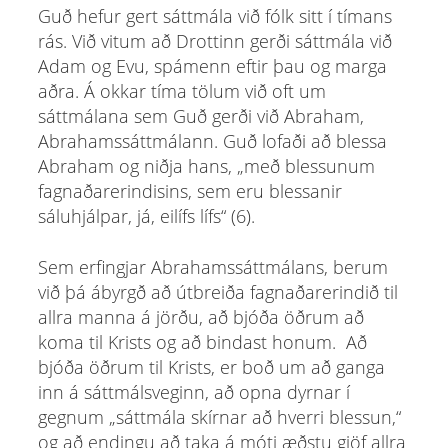
Guð hefur gert sáttmála við fólk sitt í tímans
rás. Við vitum að Drottinn gerði sáttmála við
Adam og Evu, spámenn eftir þau og marga
aðra. Á okkar tíma tölum við oft um
sáttmálana sem Guð gerði við Abraham,
Abrahamssáttmálann. Guð lofaði að blessa
Abraham og niðja hans, „með blessunum
fagnaðarerindisins, sem eru blessanir
sáluhjálpar, já, eilífs lífs“ (6).
Sem erfingjar Abrahamssáttmálans, berum
við þá ábyrgð að útbreiða fagnaðarerindið til
allra manna á jörðu, að bjóða öðrum að
koma til Krists og að bindast honum. Að
bjóða öðrum til Krists, er boð um að ganga
inn á sáttmálsveginn, að opna dyrnar í
gegnum „sáttmála skírnar að hverri blessun,“
og að endingu að taka á móti æðstu gjöf allra