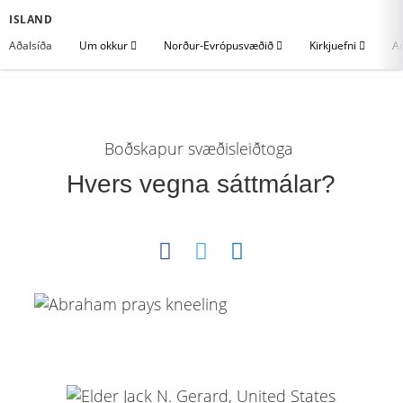
ISLAND
Aðalsíða
Um okkur
Norður-Evrópusvæðið
Kirkjuefni
An
Boðskapur svæðisleiðtoga
Hvers vegna sáttmálar?