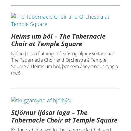
Heims um ból – The Tabernacle
Choir at Temple Square
Njótið þessa flutnings kórsins og hljómsveitarinnar
The Tabernacle Choir and Orchestra á Temple
Square á Heims um ból, þar sem áheyrendur syngja
með.
Stjörnur ljósar loga – The
Tabernacle Choir at Temple Square
Kórinn og hljómsveitin The Tabernacle Choir and