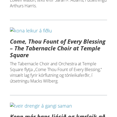
Lowell Mason, texti eftir Sarah F. Adams, í útsetningu
Arthurs Harris.
Come, Thou Fount of Every Blessing
– The Tabernacle Choir at Temple
Square
The Tabernacle Choir and Orchestra at Temple
Square flytja „Come Thou Fount of Every Blessing,“
vinsælt lag fyrir kórflutning og tónleikaferðir, í
útsetningu Macks Wilberg.
Kenn mér hans ljósið og kærleik að