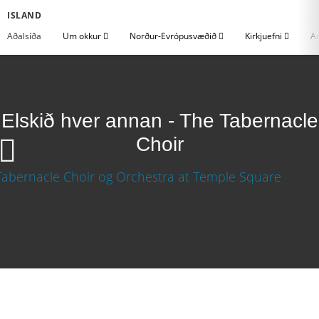
ISLAND
Aðalsíða
Um okkur
Norður-Evrópusvæðið
Kirkjuefni
An
Elskið hver annan - The Tabernacle
Choir