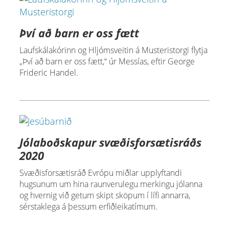
Því að barn er oss fætt
Laufskálakórinn og Hljómsveitin á Musteristorgi flytja
„Því að barn er oss fætt,“ úr Messías, eftir George
Frideric Handel.
Jólaboðskapur svæðisforsætisráðs
2020
Svæðisforsætisráð Evrópu miðlar upplyftandi
hugsunum um hina raunverulegu merkingu jólanna
og hvernig við getum skipt sköpum í lífi annarra,
sérstaklega á þessum erfiðleikatímum.