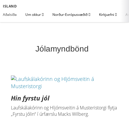
ISLAND
Aðalsíða
Um okkur
Norður-Evrópusvæðið
Kirkjuefni
An
Jólamyndbönd
Hin fyrstu jól
Laufskálakórinn og Hljómsveitin á Musteristorgi flytja
„Fyrstu jólin“ í úrfærslu Macks Wilberg.