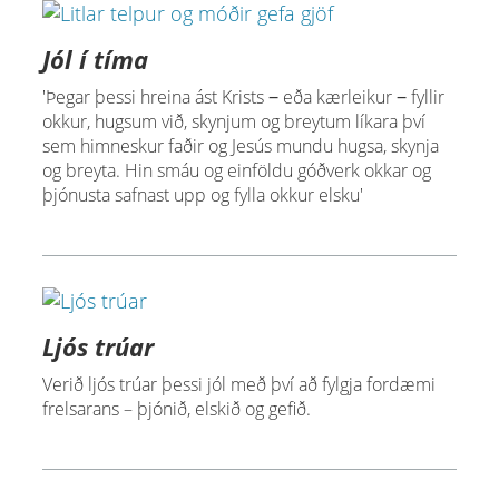
Jól í tíma
'Þegar þessi hreina ást Krists ‒ eða kærleikur ‒ fyllir
okkur, hugsum við, skynjum og breytum líkara því
sem himneskur faðir og Jesús mundu hugsa, skynja
og breyta. Hin smáu og einföldu góðverk okkar og
þjónusta safnast upp og fylla okkur elsku'
Ljós trúar
Verið ljós trúar þessi jól með því að fylgja fordæmi
frelsarans – þjónið, elskið og gefið.