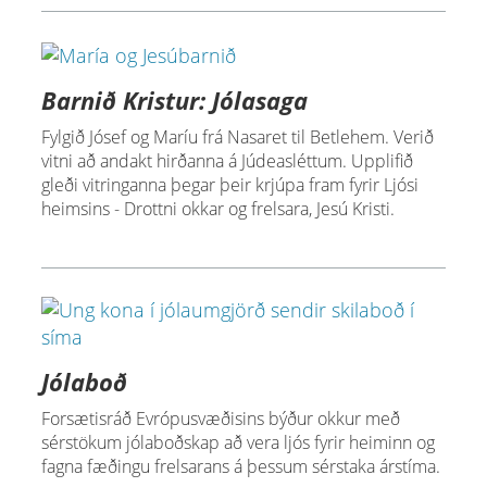
Barnið Kristur: Jólasaga
Fylgið Jósef og Maríu frá Nasaret til Betlehem. Verið
vitni að andakt hirðanna á Júdeasléttum. Upplifið
gleði vitringanna þegar þeir krjúpa fram fyrir Ljósi
heimsins - Drottni okkar og frelsara, Jesú Kristi.
Jólaboð
Forsætisráð Evrópusvæðisins býður okkur með
sérstökum jólaboðskap að vera ljós fyrir heiminn og
fagna fæðingu frelsarans á þessum sérstaka árstíma.