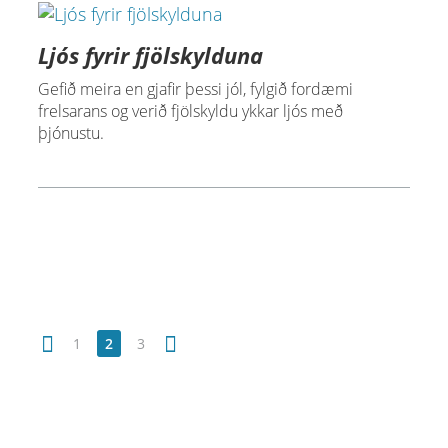
Ljós fyrir fjölskylduna
Gefið meira en gjafir þessi jól, fylgið fordæmi
frelsarans og verið fjölskyldu ykkar ljós með
þjónustu.
1
2
3