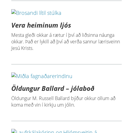
Vera heiminum ljós
Mesta gleði okkar á rætur í því að liðsinna náunga
okkar. Það er lykill að því að verða sannur lærisveinn
Jesú Krists.
Öldungur Ballard – jólaboð
Öldungur M. Russell Ballard býður okkur öllum að
koma með vin í kirkju um jólin.