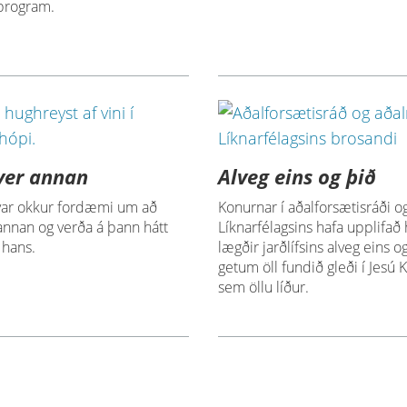
program.
ver annan
Alveg eins og þið
 var okkur fordæmi um að
Konurnar í aðalforsætisráði o
annan og verða á þann hátt
Líknarfélagsins hafa upplifað
 hans.
lægðir jarðlífsins alveg eins o
getum öll fundið gleði í Jesú K
sem öllu líður.