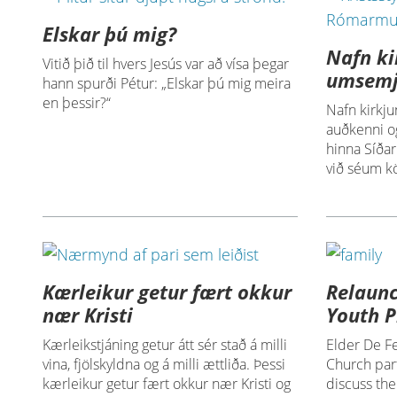
Elskar þú mig?
Nafn ki
Vitið þið til hvers Jesús var að vísa þegar
umsemj
hann spurði Pétur: „Elskar þú mig meira
en þessir?“
Nafn kirkju
auðkenni og
hinna Síðar
við séum kö
Kærleikur getur fært okkur
Relaunc
nær Kristi
Youth P
Kærleikstjáning getur átt sér stað á milli
Elder De Fe
vina, fjölskyldna og á milli ættliða. Þessi
Church part
kærleikur getur fært okkur nær Kristi og
discuss th