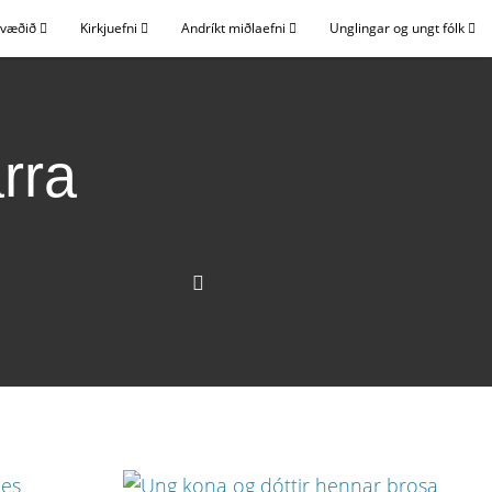
svæðið
Kirkjuefni
Andríkt miðlaefni
Unglingar og ungt fólk
arra