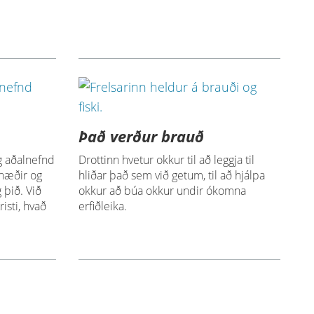
Það verður brauð
g aðalnefnd
Drottinn hvetur okkur til að leggja til
 hæðir og
hliðar það sem við getum, til að hjálpa
g þið. Við
okkur að búa okkur undir ókomna
risti, hvað
erfiðleika.