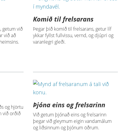
Komið til frelsarans
, getum við
Þegar þið komið til frelsarans, getur líf
ar við að
ykkar fyllst fullvissu, vernd, og djúpri og
 heimsins.
varanlegri gleði.
Þjóna eins og frelsarinn
s og hjörtu
 við orðið
Við getum þjónað eins og frelsarinn
þegar við gleymum eigin vandamálum
og liðsinnum og þjónum öðrum.