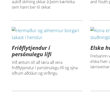
aukið skilning okkar á þeim kærleika
and Youth 
sem hann ber til okkar.
Friðflytjendur í
Elska h
persónulegu lífi
Frelsarinn
elska hver 
Við ættum öll að læra að vera
lærisveinar
friðflytjendur í persónulegu lífi og sýna
öðrum aðdáun og virðingu.