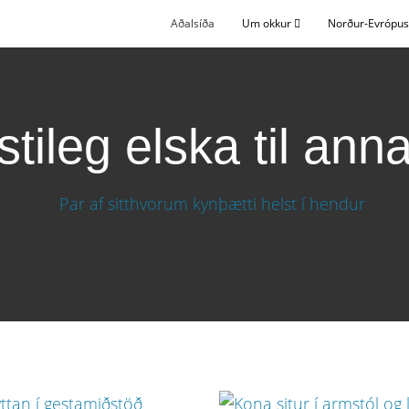
Aðalsíða
Um okkur
Norður-Evrópu
stileg elska til ann
rra