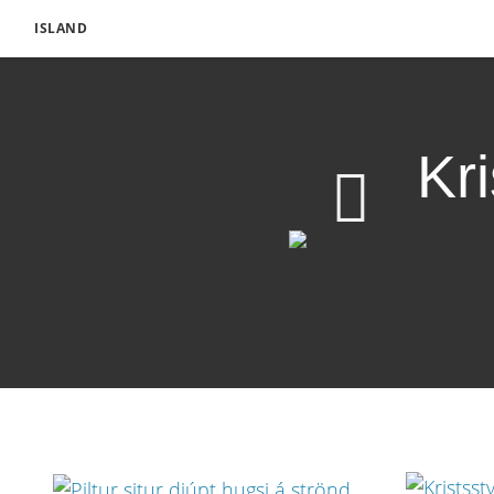
ISLAND
Kri
Kristileg elska til anna
Sækja myndband