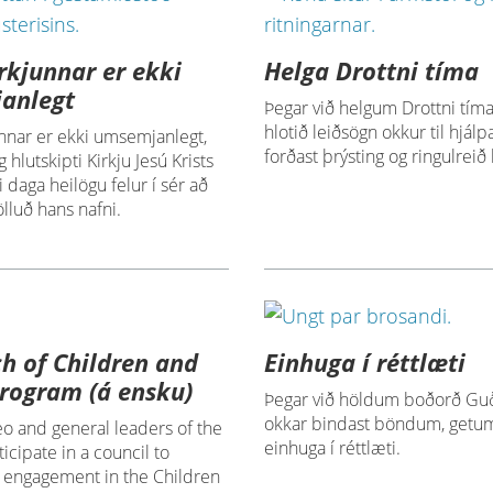
rkjunnar er ekki
Helga Drottni tíma
anlegt
Þegar við helgum Drottni tíma
hlotið leiðsögn okkur til hjálp
nnar er ekki umsemjanlegt,
forðast þrýsting og ringulreið
 hlutskipti Kirkju Jesú Krists
i daga heilögu felur í sér að
lluð hans nafni.
h of Children and
Einhuga í réttlæti
rogram (á ensku)
Þegar við höldum boðorð Guð
okkar bindast böndum, getum
o and general leaders of the
einhuga í réttlæti.
icipate in a council to
e engagement in the Children