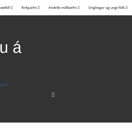
svæðið
Kirkjuefni
Andríkt miðlaefni
Unglingar og ungt fólk
u á