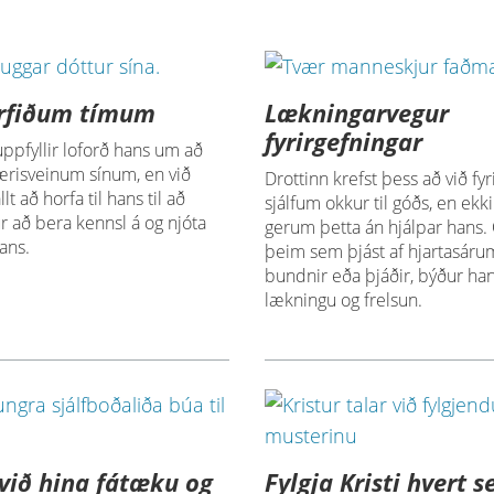
erfiðum tímum
Lækningarvegur
fyrirgefningar
uppfyllir loforð hans um að
ærisveinum sínum, en við
Drottinn krefst þess að við fy
t að horfa til hans til að
sjálfum okkur til góðs, en ekki
r að bera kennsl á og njóta
gerum þetta án hjálpar hans.
ans.
þeim sem þjást af hjartasáru
bundnir eða þjáðir, býður ha
lækningu og frelsun.
við hina fátæku og
Fylgja Kristi hvert 