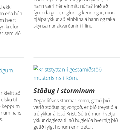
hann væri hér einmitt núna? Það að
i ekki
ígrunda gildi, reglur og kenningar, mun
nn eða hún
hjálpa ykkur að einblína á hann og taka
um hvert
skynsamar ákvarðanir í lífinu.
yn krefur,
þar sem við
Stöðug í storminum
 kleift að
lsku til
Þegar lífsins stormar koma, getið þið
ið keppum
verið stöðug og vongóð, er þið treystið á
sunum hans
trú ykkar á Jesú Krist. Sú trú mun hvetja
s.
ykkur daglega til að hugleiða hvernig þið
getið fylgt honum enn betur.