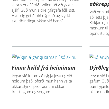
aðkrep
vera sterk. Verið þolinmóð við ykkur
sjálf! Guð mun aldrei yfirgefa fólk sitt.
Það er hlut
Hvernig getið þið dýpkað og styrkt
að létta þj
skuldbindingu ykkar við hann?
Kirkjan og 
mörkum til
þjónustu og
Finna hvíld frá heiminum
Dýrðleg
Þegar við lofum að fylgja Jesú og við
Þegar við 
höldum það loforð, mun hann veita
gefum Guði,
okkur styrk í prófraunum okkar,
óumflýjan
freistingum og sorgum.
okkur undir