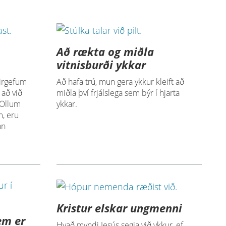
Að rækta og miðla
vitnisburði ykkar
rirgefum
Að hafa trú, mun gera ykkur kleift að
 að við
miðla því frjálslega sem býr í hjarta
 Öllum
ykkar.
m, eru
nn
Kristur elskar ungmenni
sem er
Hvað myndi Jesús segja við ykkur, ef