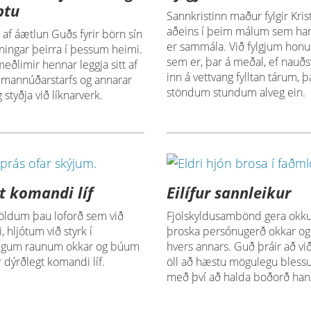
ptu
Sannkristinn maður fylgir Krist
aðeins í þeim málum sem ha
i af áætlun Guðs fyrir börn sín
er sammála. Við fylgjum hon
áningar þeirra í þessum heimi.
sem er, þar á meðal, ef nauðs
meðlimir hennar leggja sitt af
inn á vettvang fylltan tárum, 
 mannúðarstarfs og annarar
stöndum stundum alveg ein.
 styðja við líknarverk.
t komandi líf
Eilífur sannleikur
höldum þau loforð sem við
Fjölskyldusambönd gera okkur
 hljótum við styrk í
þroska persónugerð okkar og e
legum raunum okkar og búum
hvers annars. Guð þráir að v
 dýrðlegt komandi líf.
öll að hæstu mögulegu bles
með því að halda boðorð han