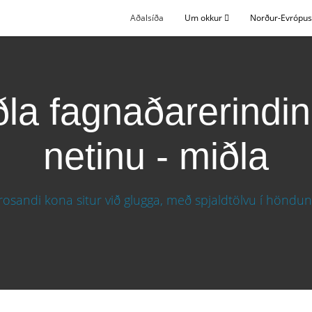
Aðalsíða
Um okkur
Norður-Evrópu
ðla fagnaðarerindin
netinu - miðla
u á netinu - miðla