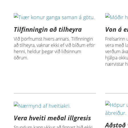
Tilfinningin að tilheyra
Von á 
Við þörfnumst hvers annars. Tilfinningin
Frelsarinn 
að tilheyra, vaknar ekki ef við bíðum eftir
vera með l
henni, heldur þegar við liðsinnum
verðum ávall
öðrum.
hjálpa okku
nærvistar h
Vera hveiti meðal illgresis
Aðstoð 
Stundum kann ykkur að finnast þið ekki