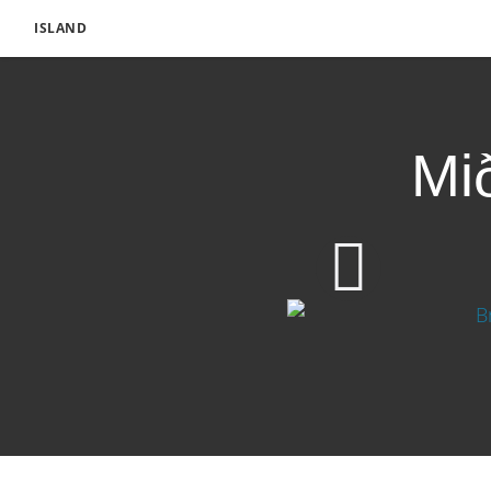
ISLAND
Mi
Miðla fagnaðarerindin
Sækja myndband