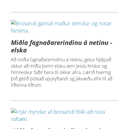
Miðla fagnaðarerindinu á netinu -
elska
Að miðla fagnaðarerindinu á netinu, getur hjálpað
okkur að miðla þeirri elsku sem Jesús Kristur og
himneskur faðir bera til okkar allra. Lærið hvernig
þið getið póstað upplyftandi og jákvæðu efni til að
liðsinna öðrum.