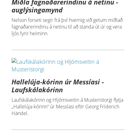
Miðla fagnaðarerindinu á netinu -
auglýsingamynd
Nelson forseti segir frá því hvernig við getum miðlað
fagnaðarerindinu á netinu til að standa út úr og vera
ljós fyrir heiminn.
Hallelúja-kórinn úr Messíasi -
Laufskálakórinn
Laufskálakórinn og Hljómsveitin á Musteristorgi flytja
„Hallelúja-kórinn“ úr Messíasi eftir Georg Friderich
Händel.