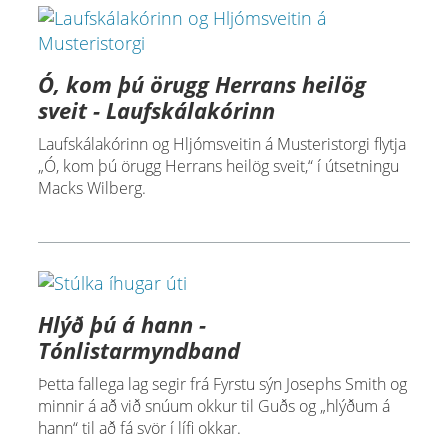
Ó, kom þú örugg Herrans heilög
sveit - Laufskálakórinn
Laufskálakórinn og Hljómsveitin á Musteristorgi flytja
„Ó, kom þú örugg Herrans heilög sveit,“ í útsetningu
Macks Wilberg.
Hlýð þú á hann -
Tónlistarmyndband
Þetta fallega lag segir frá Fyrstu sýn Josephs Smith og
minnir á að við snúum okkur til Guðs og „hlýðum á
hann“ til að fá svör í lífi okkar.