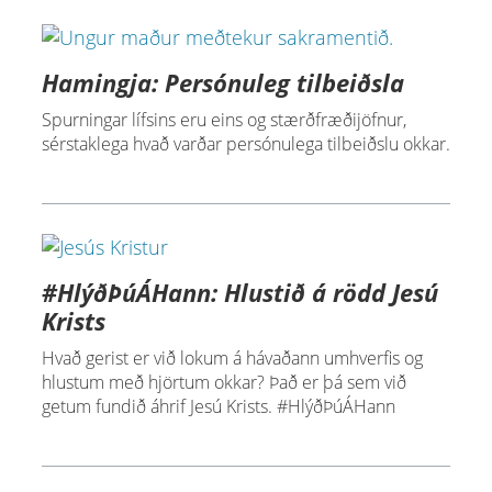
Hamingja: Persónuleg tilbeiðsla
Spurningar lífsins eru eins og stærðfræðijöfnur,
sérstaklega hvað varðar persónulega tilbeiðslu okkar.
#HlýðÞúÁHann: Hlustið á rödd Jesú
Krists
Hvað gerist er við lokum á hávaðann umhverfis og
hlustum með hjörtum okkar? Það er þá sem við
getum fundið áhrif Jesú Krists. #HlýðÞúÁHann