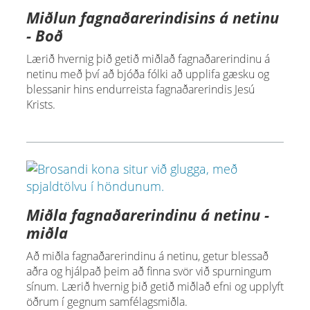
Miðlun fagnaðarerindisins á netinu
- Boð
Lærið hvernig þið getið miðlað fagnaðarerindinu á
netinu með því að bjóða fólki að upplifa gæsku og
blessanir hins endurreista fagnaðarerindis Jesú
Krists.
Miðla fagnaðarerindinu á netinu -
miðla
Að miðla fagnaðarerindinu á netinu, getur blessað
aðra og hjálpað þeim að finna svör við spurningum
sínum. Lærið hvernig þið getið miðlað efni og upplyft
öðrum í gegnum samfélagsmiðla.