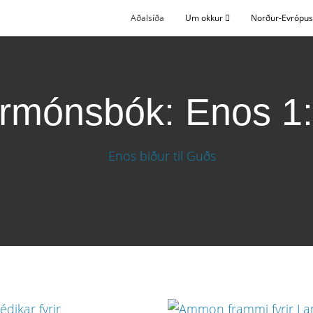
Aðalsíða
Um okkur
Norður-Evrópu
rmónsbók: Enos 1: