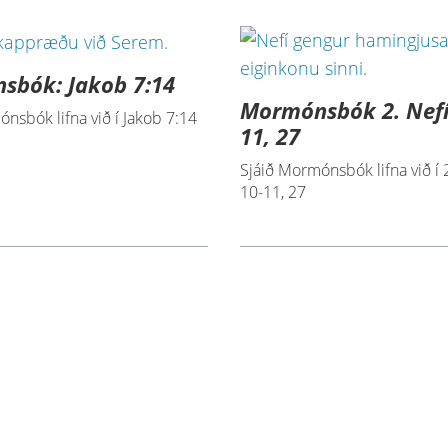
sbók: Jakob 7:14
Mormónsbók 2. Nefí
nsbók lifna við í Jakob 7:14
11, 27
Sjáið Mormónsbók lifna við í 2
10-11, 27