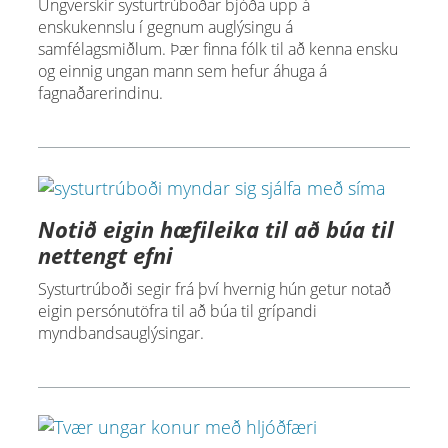
Ungverskir systurtrúboðar bjóða upp á
enskukennslu í gegnum auglýsingu á
samfélagsmiðlum. Þær finna fólk til að kenna ensku
og einnig ungan mann sem hefur áhuga á
fagnaðarerindinu.
Notið eigin hæfileika til að búa til
nettengt efni
Systurtrúboði segir frá því hvernig hún getur notað
eigin persónutöfra til að búa til grípandi
myndbandsauglýsingar.