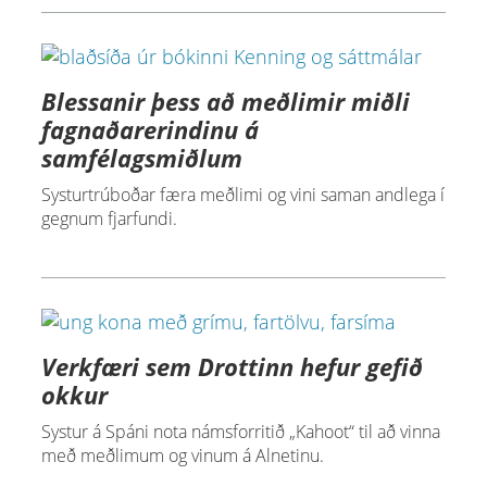
Blessanir þess að meðlimir miðli
fagnaðarerindinu á
samfélagsmiðlum
Systurtrúboðar færa meðlimi og vini saman andlega í
gegnum fjarfundi.
Verkfæri sem Drottinn hefur gefið
okkur
Systur á Spáni nota námsforritið „Kahoot“ til að vinna
með meðlimum og vinum á Alnetinu.