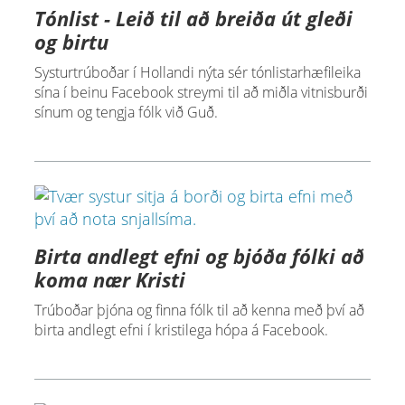
Tónlist - Leið til að breiða út gleði
og birtu
Systurtrúboðar í Hollandi nýta sér tónlistarhæfileika
sína í beinu Facebook streymi til að miðla vitnisburði
sínum og tengja fólk við Guð.
Birta andlegt efni og bjóða fólki að
koma nær Kristi
Trúboðar þjóna og finna fólk til að kenna með því að
birta andlegt efni í kristilega hópa á Facebook.