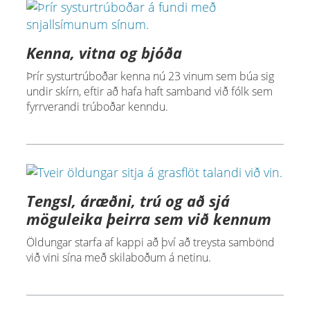
Kenna, vitna og bjóða
Þrír systurtrúboðar kenna nú 23 vinum sem búa sig
undir skírn, eftir að hafa haft samband við fólk sem
fyrrverandi trúboðar kenndu.
Tengsl, áræðni, trú og að sjá
möguleika þeirra sem við kennum
Öldungar starfa af kappi að því að treysta sambönd
við vini sína með skilaboðum á netinu.