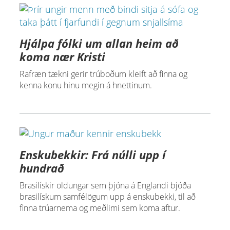
Hjálpa fólki um allan heim að
koma nær Kristi
Rafræn tækni gerir trúboðum kleift að finna og
kenna konu hinu megin á hnettinum.
Enskubekkir: Frá núlli upp í
hundrað
Brasilískir öldungar sem þjóna á Englandi bjóða
brasilískum samfélögum upp á enskubekki, til að
finna trúarnema og meðlimi sem koma aftur.