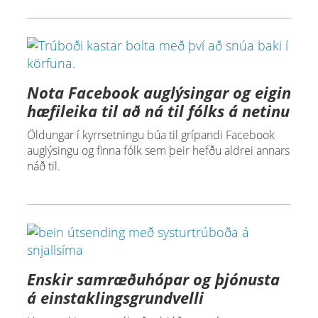
Nota Facebook auglýsingar og eigin
hæfileika til að ná til fólks á netinu
Öldungar í kyrrsetningu búa til grípandi Facebook
auglýsingu og finna fólk sem þeir hefðu aldrei annars
náð til.
Enskir samræðuhópar og þjónusta
á einstaklingsgrundvelli