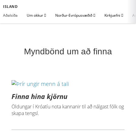
ISLAND
Aðalsíða
Um okkur
Norður-Evrópusvæðið
Kirkjuefni
An
Myndbönd um að finna
Finna hina kjörnu
Öldungar í Króatíu nota kannanir til að nálgast fólk og
skapa tengsl.