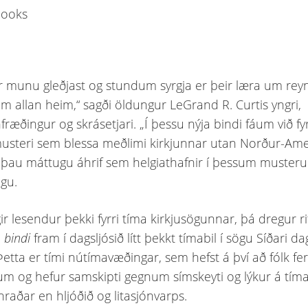
 munu gleðjast og stundum syrgja er þeir læra um rey
um allan heim,“ sagði öldungur LeGrand R. Curtis yngri,
fræðingur og skrásetjari. „Í þessu nýja bindi fáum við fy
musteri sem blessa meðlimi kirkjunnar utan Norður-Ame
 þau máttugu áhrif sem helgiathafnir í þessum muster
ögu.
r lesendur þekki fyrri tíma kirkjusögunnar, þá dregur ri
. bindi
fram í dagsljósið lítt þekkt tímabil í sögu Síðari d
 Þetta er tími nútímavæðingar, sem hefst á því að fólk f
m og hefur samskipti gegnum símskeyti og lýkur á tíma
hraðar en hljóðið og litasjónvarps.