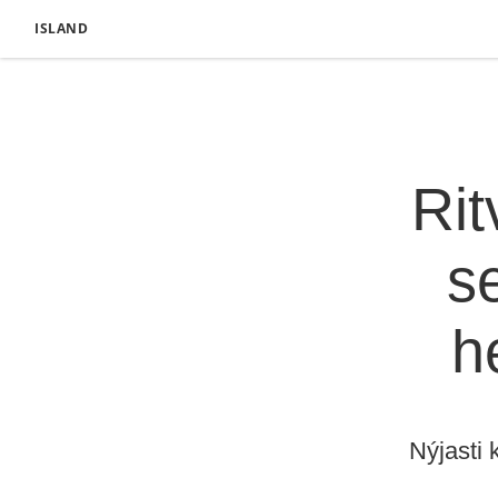
ISLAND
Rit
s
h
Nýjasti 