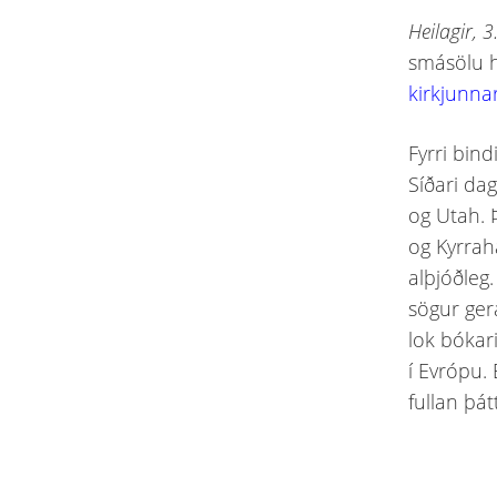
Heilagir, 3
smásölu h
kirkjunna
Fyrri bind
Síðari da
og Utah. 
og Kyrrah
alþjóðleg
sögur gera
lok bókari
í Evrópu. 
fullan þá