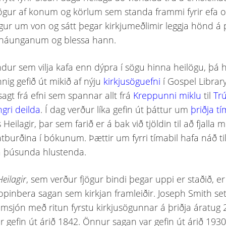
ögur af konum og körlum sem standa frammi fyrir efa 
ögur um von og sátt þegar kirkjumeðlimir leggja hönd á 
 náunganum og blessa hann.
endur sem vilja kafa enn dýpra í sögu hinna heilögu, þá 
nnig gefið út mikið af nýju
kirkjusöguefni
í Gospel Librar
sagt frá efni sem spannar allt frá
Kreppunni miklu
til
Tr
ngri deilda
. Í dag verður líka gefin út þáttur um
þriðja tí
s Heilagir, þar sem farið er á bak við tjöldin til að fjalla
atburðina í bókunum. Þættir um fyrri tímabil hafa náð ti
 þúsunda hlustenda.
Heilagir
, sem verður fjögur bindi þegar uppi er staðið, er
opinbera sagan sem kirkjan framleiðir. Joseph Smith sett
umsjón með ritun fyrstu kirkjusögunnar á þriðja áratug 
r gefin út árið 1842. Önnur sagan var gefin út árið 1930