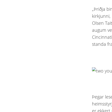
„Þriðja bi
kirkjunni,
Olsen Tai
augum ven
Cincinnat
standa fr
Þegar lese
heimsstyr
er ekkert 