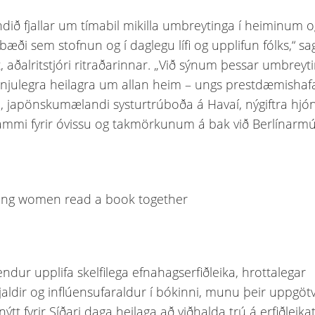
ndið fjallar um tímabil mikilla umbreytinga í heiminum o
 bæði sem stofnun og í daglegu lífi og upplifun fólks,“ sa
t, aðalritstjóri ritraðarinnar. „Við sýnum þessar umbrey
julegra heilagra um allan heim – ungs prestdæmishafa
i, japönskumælandi systurtrúboða á Havaí, nýgiftra hj
ammi fyrir óvissu og takmörkunum á bak við Berlínarmú
ndur upplifa skelfilega efnahagserfiðleika, hrottalegar
jaldir og inflúensufaraldur í bókinni, munu þeir uppgöt
nýtt fyrir Síðari daga heilaga að viðhalda trú á erfiðleik