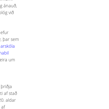
og ánauð,
plóg við
hefur
y, þar sem
úarskóla
mabil
 meira um
l
 þriðja
i af stað
20. aldar
 af