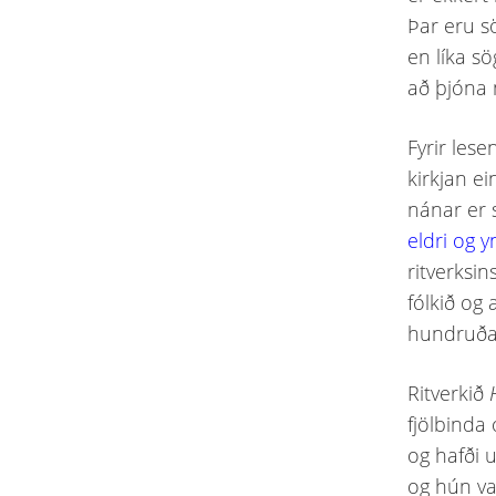
Þar eru s
en líka s
að þjóna
Fyrir les
kirkjan ei
nánar er 
eldri og y
ritverksin
fólkið og 
hundruða
Ritverkið
fjölbinda 
og hafði 
og hún va