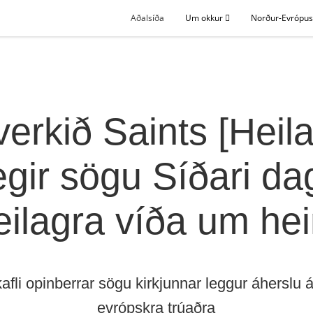
Aðalsíða
Um okkur
Norður-Evrópu
verkið Saints [Heila
egir sögu Síðari da
eilagra víða um he
kafli opinberrar sögu kirkjunnar leggur áherslu 
evrópskra trúaðra