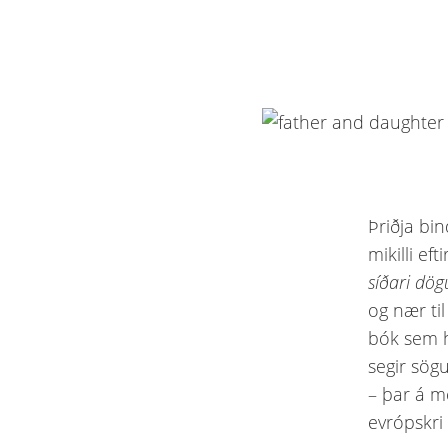
Þriðja bin
mikilli ef
síðari dö
og nær ti
bók sem he
segir sögu
– þar á m
evrópskri 