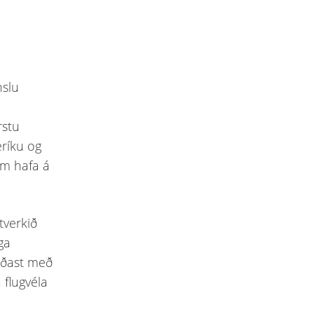
nslu
rstu
ríku og
um hafa á
tverkið
aga
erðast með
 flugvéla