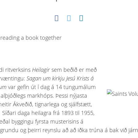
di ritverksins
Heilagir
sem beðið er með
tirvæntingu:
Sagan um kirkju Jesú Krists á
gum
var gefin út í dag á 14 tungumálum
l alþjóðlegs markhóps. Þessi nýjasta
itir Ákveðið, tignarlega og sjálfstætt,
 Síðari daga heilagra frá 1893 til 1955,
eðal byggingu fyrsta musterisins á
grundu og þeirri reynslu að að iðka trúna á bak við járnt