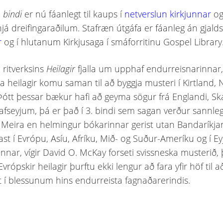
. bindi
er nú fáanlegt til kaups í
netverslun kirkjunnar
og
já dreifingaraðilum. Stafræn útgáfa er fáanleg án gjald
r
og í hlutanum Kirkjusaga í smáforritinu Gospel Library
i ritverksins
Heilagir
fjalla um upphaf endurreisnarinnar
ga heilagir komu saman til að byggja musteri í Kirtland,
Þótt þessar bækur hafi að geyma sögur frá Englandi, S
afseyjum, þá er það í 3. bindi sem sagan verður sannle
. Meira en helmingur bókarinnar gerist utan Bandaríkj
st í Evrópu, Asíu, Afríku, Mið- og Suður-Ameríku og í Eyj
nnar, vígir David O. McKay forseti svissneska musterið, 
Evrópskir heilagir þurftu ekki lengur að fara yfir höf til a
tt í blessunum hins endurreista fagnaðarerindis.