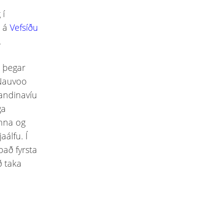
 í
s á
Vefsíðu
.
, þegar
 Nauvoo
kandinavíu
ga
anna og
aálfu. Í
það fyrsta
ð taka