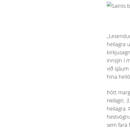
„Lesendur
heilagra 
kirkjusagn
innsýn í 
við sjáum
hina heil
Þótt margi
Heilagir, 3
heilagra.
hestvögnu
sem fara 