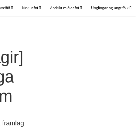
svæðið
Kirkjuefni
Andríkt miðlaefni
Unglingar og ungt fólk
gir]
ga
im
á framlag