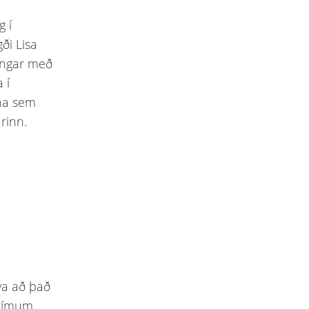
g í
gði Lisa
tingar með
 í
óna sem
rinn.
va að það
atímum.