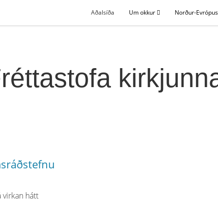
Aðalsíða
Um okkur
Norður-Evrópu
réttastofa kirkjunn
imsráðstefnu
 virkan hátt