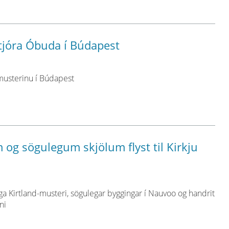
stjóra Óbuda í Búdapest
 musterinu í Búdapest
og sögulegum skjölum flyst til Kirkju
a Kirtland-musteri, sögulegar byggingar í Nauvoo og handrit
ni