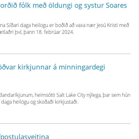
orðið fólk með öldungi og systur Soares
hinna Síðari daga heilögu er boðið að vaxa nær Jesú Kristi með
laðri því, þann 18. febrúar 2024.
öðvar kirkjunnar á minningardegi
í Bandaríkjunum, heimsótti Salt Lake City nýlega, þar sem hún
ri daga heilögu og skoðaði kirkjustaði.
fpostulasveitina