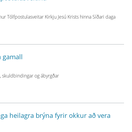
r Tólfpostulasveitar Kirkju Jesú Krists hinna Síðari daga
a gamall
 skuldbindingar og ábyrgðar
 heilagra brýna fyrir okkur að vera