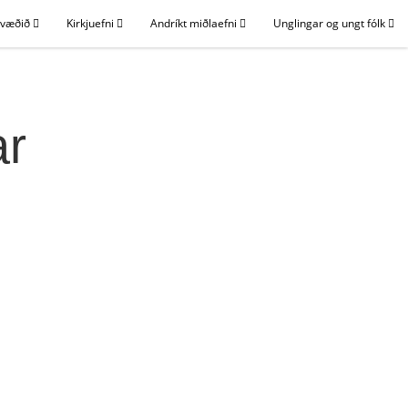
svæðið
Kirkjuefni
Andríkt miðlaefni
Unglingar og ungt fólk
ar