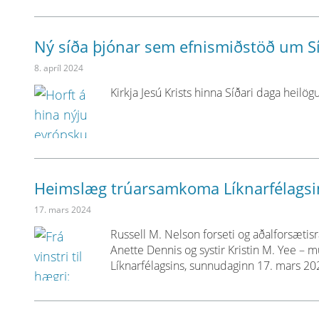
Ný síða þjónar sem efnismiðstöð um Sí
8. apríl 2024
Kirkja Jesú Krists hinna Síðari daga heil
Heimslæg trúarsamkoma Líknarfélagsi
17. mars 2024
Russell M. Nelson forseti og aðalforsætisrá
Anette Dennis og systir Kristin M. Yee – 
Líknarfélagsins, sunnudaginn 17. mars 20