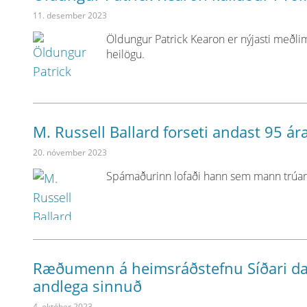
11. desember 2023
Öldungur Patrick Kearon er nýjasti meðlimu
heilögu.
M. Russell Ballard forseti andast 95 ár
20. nóvember 2023
Spámaðurinn lofaði hann sem mann trúar,
Ræðumenn á heimsráðstefnu Síðari daga
andlega sinnuð
4. október 2023