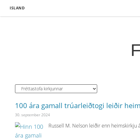
ISLAND
F
100 ára gamall trúarleiðtogi leiðir he
30. september 2024
Russell M. Nelson leiðir enn heimskirkju á