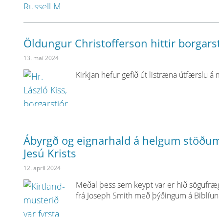
Öldungur Christofferson hittir borgar
13. maí 2024
Kirkjan hefur gefið út listræna útfærslu á
Ábyrgð og eignarhald á helgum stöðum 
Jesú Krists
12. apríl 2024
Meðal þess sem keypt var er hið sögufræg
frá Joseph Smith með þýðingum á Biblíun