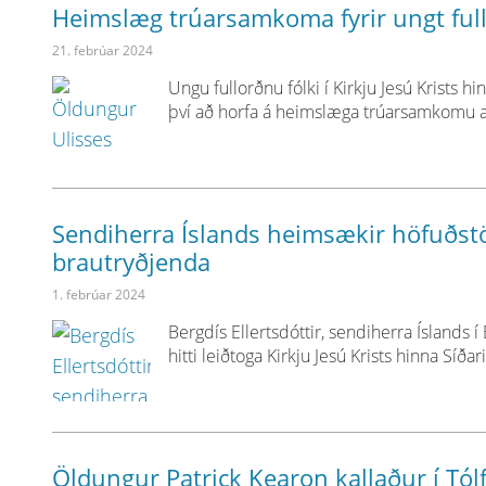
Heimslæg trúarsamkoma fyrir ungt full
21. febrúar 2024
Ungu fullorðnu fólki í Kirkju Jesú Krists 
því að horfa á heimslæga trúarsamkomu æt
Sendiherra Íslands heimsækir höfuðst
brautryðjenda
1. febrúar 2024
Bergdís Ellertsdóttir, sendiherra Íslands 
hitti leiðtoga Kirkju Jesú Krists hinna Síða
Öldungur Patrick Kearon kallaður í Tól