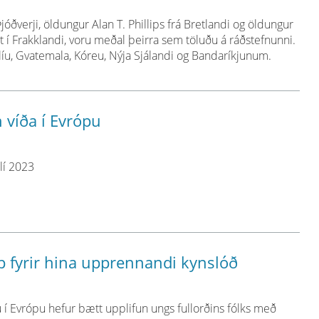
óðverji, öldungur Alan T. Phillips frá Bretlandi og öldungur
 í Frakklandi, voru meðal þeirra sem töluðu á ráðstefnunni.
líu, Gvatemala, Kóreu, Nýja Sjálandi og Bandaríkjunum.
n víða í Evrópu
úlí 2023
pp fyrir hina upprennandi kynslóð
gu í Evrópu hefur bætt upplifun ungs fullorðins fólks með