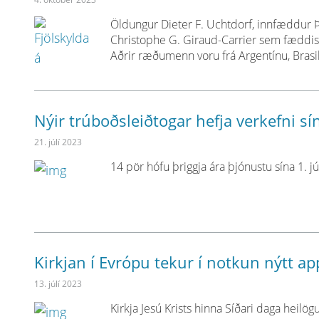
Öldungur Dieter F. Uchtdorf, innfæddur Þj
Christophe G. Giraud-Carrier sem fæddist
Aðrir ræðumenn voru frá Argentínu, Brasi
Nýir trúboðsleiðtogar hefja verkefni sí
21. júlí 2023
14 pör hófu þriggja ára þjónustu sína 1. j
Kirkjan í Evrópu tekur í notkun nýtt a
13. júlí 2023
Kirkja Jesú Krists hinna Síðari daga heilö