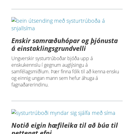
Enskir samræðuhópar og þjónusta
á einstaklingsgrundvelli
Ungverskir systurtrúboðar bjóða upp á
enskukennslu í gegnum auglýsingu á
samfélagsmiðlum. Þær finna fólk til að kenna ensku
og einnig ungan mann sem hefur áhuga á
fagnaðarerindinu.
Notið eigin hæfileika til að búa til
nettengt efni