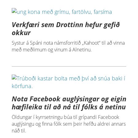
Verkfæri sem Drottinn hefur gefið
okkur
Systur á Spáni nota námsforritið „Kahoot“ til að vinna
með meðlimum og vinum á Alnetinu.
Nota Facebook auglýsingar og eigin
hæfileika til að ná til fólks á netinu
Öldungar í kyrrsetningu búa til grípandi Facebook
auglýsingu og finna fólk sem þeir hefðu aldrei annars
náð til.