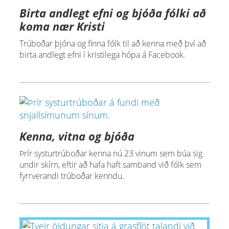
Birta andlegt efni og bjóða fólki að
koma nær Kristi
Trúboðar þjóna og finna fólk til að kenna með því að
birta andlegt efni í kristilega hópa á Facebook.
Kenna, vitna og bjóða
Þrír systurtrúboðar kenna nú 23 vinum sem búa sig
undir skírn, eftir að hafa haft samband við fólk sem
fyrrverandi trúboðar kenndu.