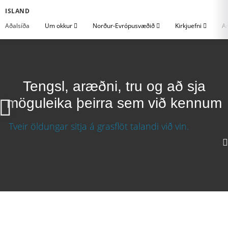
ISLAND
Aðalsíða
Um okkur
Norður-Evrópusvæðið
Kirkjuefni
An
Tengsl, aræðni, tru og að sja
möguleika þeirra sem við kennum
Tengsl, áræðni, trú og að sjá möguleika þeirra
sem við kennum
640p