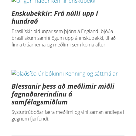
Enskubekkir: Frá núlli upp í
hundrað
Brasilískir öldungar sem þjóna á Englandi bjóða
brasilískum samfélögum upp á enskubekki, til að
finna trúarnema og meðlimi sem koma aftur.
Blessanir þess að meðlimir miðli
fagnaðarerindinu á
samfélagsmiðlum
Systurtrúboðar færa meðlimi og vini saman andlega í
gegnum fjarfundi.