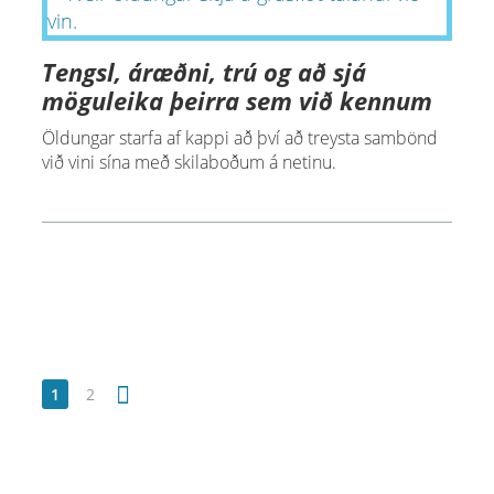
Tengsl, áræðni, trú og að sjá
möguleika þeirra sem við kennum
Öldungar starfa af kappi að því að treysta sambönd
við vini sína með skilaboðum á netinu.
1
2