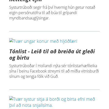
Systurtrúboði segir frá því hvernig hún getur notað
eigin persónutöfra til að búa til grípandi
myndbandsauglýsingar.
Tónlist - Leið til að breiða út gleði
og birtu
Systurtrúboðar í Hollandi nýta sér tónlistarhæfileika
sína í beinu Facebook streymi til að miðla vitnisburði
sínum og tengja fólk við Guð.