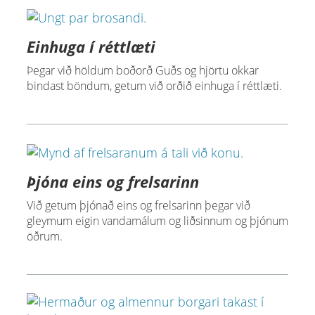
Einhuga í réttlæti
Þegar við höldum boðorð Guðs og hjörtu okkar
bindast böndum, getum við orðið einhuga í réttlæti.
Þjóna eins og frelsarinn
Við getum þjónað eins og frelsarinn þegar við
gleymum eigin vandamálum og liðsinnum og þjónum
öðrum.