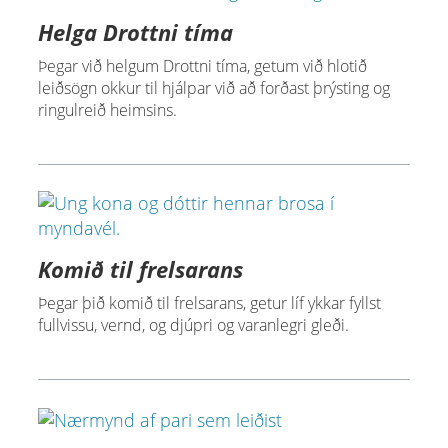
Helga Drottni tíma
Þegar við helgum Drottni tíma, getum við hlotið
leiðsögn okkur til hjálpar við að forðast þrýsting og
ringulreið heimsins.
Komið til frelsarans
Þegar þið komið til frelsarans, getur líf ykkar fyllst
fullvissu, vernd, og djúpri og varanlegri gleði.