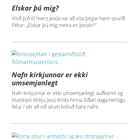
Elskar þú mig?
Vitið þið til hvers Jesús var að vísa þegar hann spurði
Pétur: „Elskar þú mig meira en þessir?“
Nafn kirkjunnar er ekki
umsemjanlegt
Nafn kirkjunnar er ekki umsemjanlegt, auðkenni og
hlutskipti Kirkju Jesú Krists hinna Síðari daga heilögu
felur í sér að við séum kölluð hans nafni.