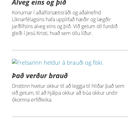
Alveg eins og þið
Konurnar í aðalforsætisráði og aðalnefnd
Líknarfélagsins hafa upplifað hæðir og lægðir
jarðlífsins alveg eins og þið. Við getum öll fundið
gleði í Jesú Kristi, hvað sem öllu líður.
Það verður brauð
Drottinn hvetur okkur til að leggja til hliðar það sem
við getum, til að hjálpa okkur að búa okkur undir
ókomna erfiðleika.