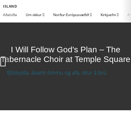
ISLAND
Aðalsíða
Um okkur
Norður-Evrópusvæðið
Kirkjuefni
An
I Will Follow God's Plan – The
Tabernacle Choir at Temple Square