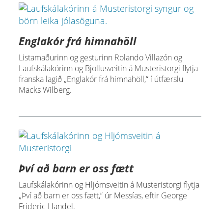
Englakór frá himnahöll
Listamaðurinn og gesturinn Rolando Villazón og
Laufskálakórinn og Bjöllusveitin á Musteristorgi flytja
franska lagið „Englakór frá himnahöll,“ í útfærslu
Macks Wilberg.
Því að barn er oss fætt
Laufskálakórinn og Hljómsveitin á Musteristorgi flytja
„Því að barn er oss fætt,“ úr Messías, eftir George
Frideric Handel.