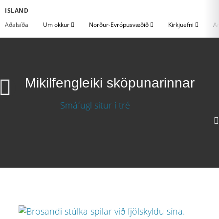
ISLAND
Aðalsíða
Um okkur
Norður-Evrópusvæðið
Kirkjuefni
An
Mikilfengleiki sköpunarinnar
Mikilfengleiki sköpunarinnar
Sækja myndband